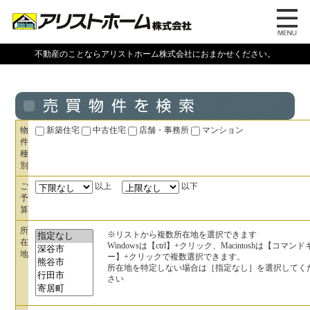
不動産のことならアリストホーム株式会社におまかせください。
物
新築住宅
中古住宅
店舗・事務所
マンション
件
種
別
ご
以上
以下
予
算
所
※リストから複数所在地を選択できます
在
Windowsは【ctrl】+クリック、Macintoshは【コマンド
地
ー】+クリックで複数選択できます。
所在地を特定しない場合は［指定なし］を選択してく
さい