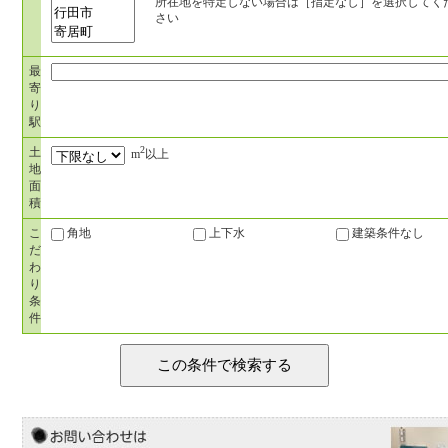
所在地を特定しない場合は［指定なし］を選択してく
さい
最
寄
り
駅
2
土
m
以上
地
面
積
こ
角地
上下水
建築条件なし
だ
わ
り
条
件