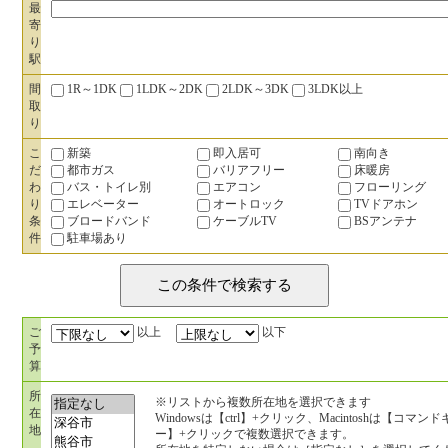
最
寄
り
駅
間
1R～1DK
1LDK～2DK
2LDK～3DK
3LDK以上
取
り
こ
新築
即入居可
南向き
だ
都市ガス
バリアフリー
床暖房
わ
バス・トイレ別
エアコン
フローリング
り
エレベーター
オートロック
TVドアホン
条
ブロードバンド
ケーブルTV
BSアンテナ
件
駐車場あり
ご
以上
以下
予
算
所
※リストから複数所在地を選択できます
在
Windowsは【ctrl】+クリック、Macintoshは【コマンド
地
ー】+クリックで複数選択できます。