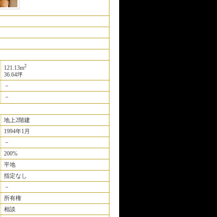
2
121.13m
36.64坪
－
－
地上2階建
1994年1月
－
200%
平地
指定なし
－
所有権
相談