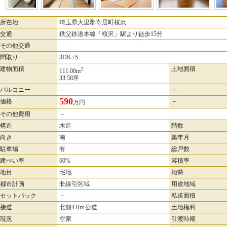
所在地
埼玉県大里郡寄居町桜沢
交通
秩父鉄道本線「桜沢」駅より徒歩15分
その他交通
間取り
3DK+S
建物面積
土地面積
2
111.00m
33.58坪
バルコニー
－
－
590
価格
－
万円
その他費用
－
構造
木造
階数
向き
南
築年月
駐車場
有
総戸数
建ぺい率
60%
容積率
地目
宅地
地勢
都市計画
非線引区域
用途地域
セットバック
－
私道面積
接道
北側4.0ｍ公道
土地権利
現況
空家
引渡時期