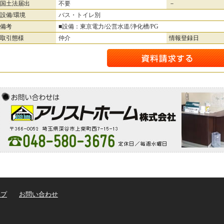
国土法届出
不要
－
設備/環境
バス・トイレ別
備考
■設備：東京電力/公営水道/浄化槽/PG
取引態様
仲介
情報登録日
ップ
お問い合わせ