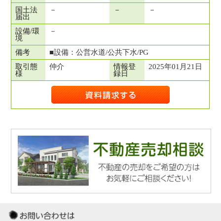
国土法
－
－
－
届出
設備/環
－
境
備考
■設備：公営水道/公共下水/PG
取引態
仲介
情報登
2025年01月21日
様
録日