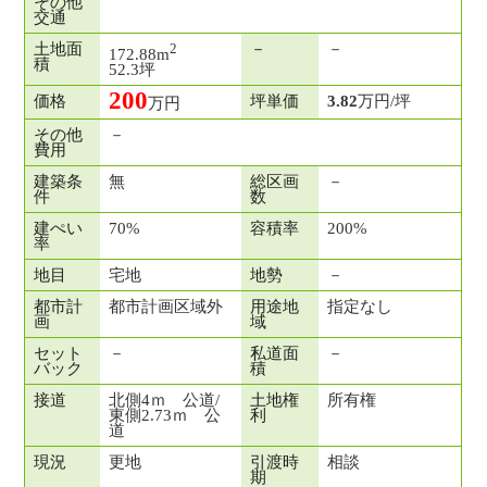
その他
交通
土地面
－
－
2
172.88m
積
52.3坪
200
価格
坪単価
3.82
万円/坪
万円
その他
－
費用
建築条
無
総区画
－
件
数
建ぺい
70%
容積率
200%
率
地目
宅地
地勢
－
都市計
都市計画区域外
用途地
指定なし
画
域
セット
－
私道面
－
バック
積
接道
北側4ｍ 公道/
土地権
所有権
東側2.73ｍ 公
利
道
現況
更地
引渡時
相談
期