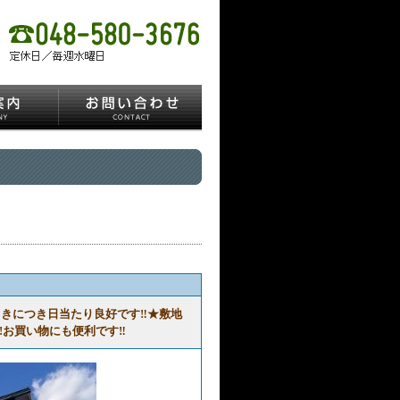
向きにつき日当たり良好です‼★敷地
!お買い物にも便利です‼