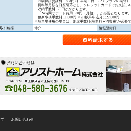
・月額保証委託料：898円 (駐車場１台、2.2％プランの場合)
・賃料等月額を口座引落とし、クレジットカードでお支払い
収納手数料 170円がかかります。
・「24時間サポート費用 330円（月額）」が必要となります
・更新事務手数料 11,000円 ※9/1以降申込分は22,000円
※駐車場使用の場合は、別途手数料(駐車料＋消費税)が必要
取引態様
仲介
情報登録日
ップ
お問い合わせ