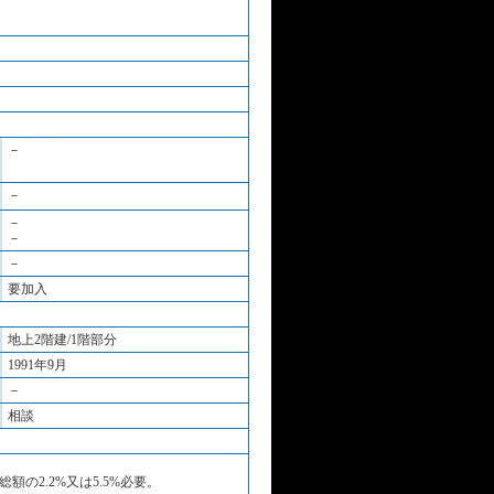
－
－
－
－
－
要加入
地上2階建/1階部分
1991年9月
－
相談
額の2.2%又は5.5%必要。