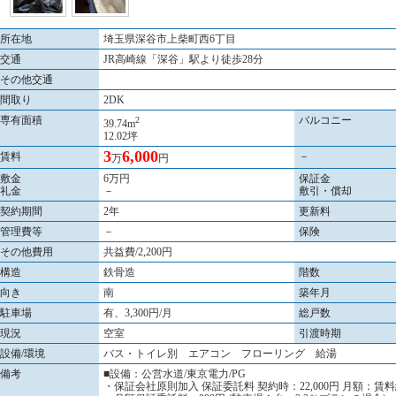
所在地
埼玉県深谷市上柴町西6丁目
交通
JR高崎線「深谷」駅より徒歩28分
その他交通
間取り
2DK
専有面積
バルコニー
2
39.74m
12.02坪
3
6,000
賃料
－
万
円
敷金
6万円
保証金
礼金
－
敷引・償却
契約期間
2年
更新料
管理費等
－
保険
その他費用
共益費/2,200円
構造
鉄骨造
階数
向き
南
築年月
駐車場
有、3,300円/月
総戸数
現況
空室
引渡時期
設備/環境
バス・トイレ別 エアコン フローリング 給湯
備考
■設備：公営水道/東京電力/PG
・保証会社原則加入 保証委託料 契約時：22,000円 月額：賃料総