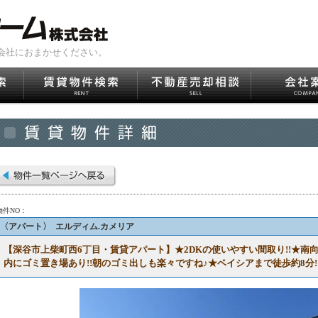
会社におまかせください。
物件NO：
〈アパート〉 エルディム.カメリア
【深谷市上柴町西6丁目・賃貸アパート】★2DKの使いやすい間取り!!★南
内にゴミ置き場あり!!朝のゴミ出しも楽々ですね♪★ベイシアまで徒歩約8分!